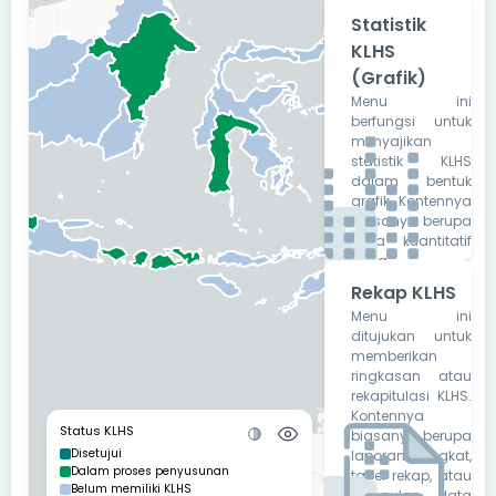
Statistik
KLHS
(Grafik)
Menu ini
berfungsi untuk
menyajikan
statistik KLHS
dalam bentuk
grafik. Kontennya
biasanya berupa
data kuantitatif
yang
divisualisasikan
Rekap KLHS
ke dalam grafik
Menu ini
atau diagram,
ditujukan untuk
sehingga
memberikan
memudahkan
ringkasan atau
pembaca
rekapitulasi KLHS.
memahami pola,
Kontennya
tren, atau
Status KLHS
biasanya berupa
perbandingan.
Disetujui
laporan singkat,
Ikon berupa bar
Dalam proses penyusunan
tabel rekap, atau
chart mewakili
Belum memiliki KLHS
kumpulan data