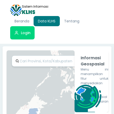
Sistem Informasi
KLHS
Beranda
Data KLHS
Tentang
Login
Informasi
Geospasial
Menu ini
menampilkan
fitur untuk
menyediakan
informasi
berbasis
peta/geospasial
dan sebaran
KLHS